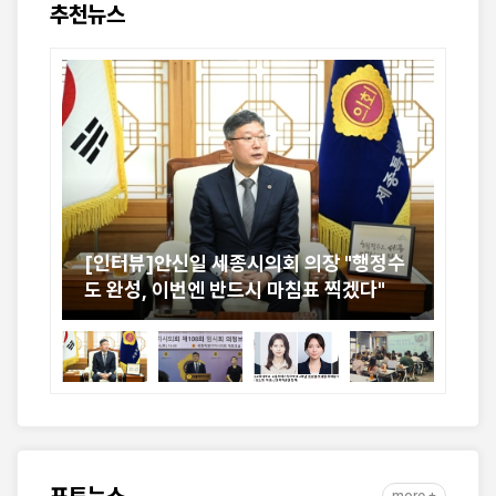
추천뉴스
율
[인터뷰]안신일 세종시의회 의장 "행정수
세
도 완성, 이번엔 반드시 마침표 찍겠다"
속도