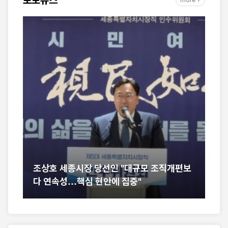
포토뉴스
more +
 2
조상호 세종시장 당선인 "대규모 조직개편보
행
다 연속성…핵심 현안에 집중"
계