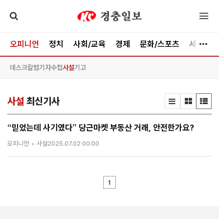
오피니언
정치
사회/교육
경제
문화/스포츠
세종
데스크칼럼
기자수첩
사설
기고
사설
최신기사
“믿었는데 사기였다” 당근마켓 부동산 거래, 안전한가요?
오피니언
사설
2025.07.02 00:00
1