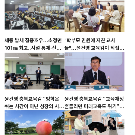
세종 밤새 집중호우…소정면
"학부모 민원에 지친 교사
101㎜ 최고..시설 통제·신속
들"…윤건영 교육감이 직접
복구로 피해 최소화
들은 현장 목소리
윤건영 충북교육감 “방학은
윤건영 충북교육감 “교육재정
쉬는 시간이 아닌 성장의 시
흔들리면 미래교육도 위기”…
간”
교부금 개편 우려