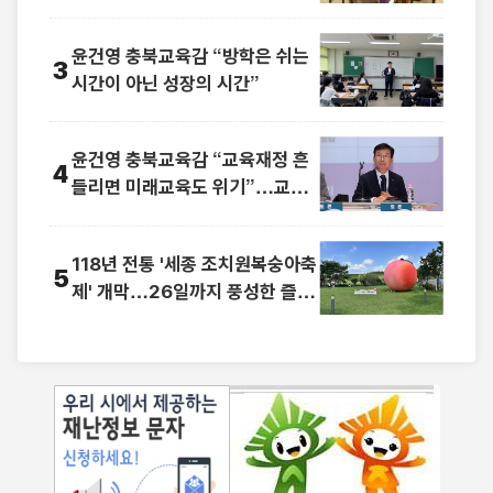
소리
윤건영 충북교육감 “방학은 쉬는
3
시간이 아닌 성장의 시간”
윤건영 충북교육감 “교육재정 흔
4
들리면 미래교육도 위기”…교부
금 개편 우려
118년 전통 '세종 조치원복숭아축
5
제' 개막…26일까지 풍성한 즐길
거리