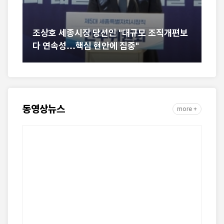
조상호 세종시장 당선인 "대규모 조직개편보
행복
다 연속성…핵심 현안에 집중"
계공
동영상뉴스
more +