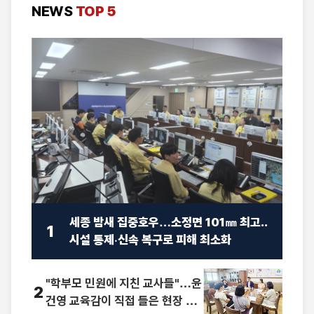
NEWS
TOP 5
세종 밤새 집중호우…소정면 101㎜ 최고..
1
시설 통제·신속 복구로 피해 최소화
"학부모 민원에 지친 교사들"…윤
2
건영 교육감이 직접 들은 현장 목