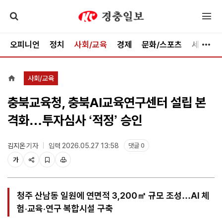
오피니언
정치
사회/교육
경제
문화/스포츠
세종
사회/교육
충북교육청, 충북AI교육연구센터 설립 본
격화…투자심사 ‘적정’ 승인
김지온
기자
입력 2026.05.27 13:58
댓글 0
가
청주 산남동 일원에 연면적 3,200㎡ 규모 조성…AI 체
험·교육·연구 복합시설 구축