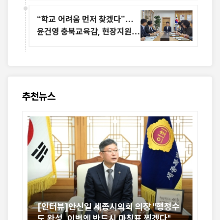
“학교 어려움 먼저 찾겠다”…
윤건영 충북교육감, 현장지원
체계 강화
추천뉴스
[인터뷰]안신일 세종시의회 의장 "행정수
세종시의
도 완성, 이번엔 반드시 마침표 찍겠다"
속도가 