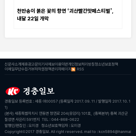
천만송이 붉은 꽃의 향연 ‘괴산빨간맛페스티벌’,
내달 22일 개막
신문사소개
제휴광고문의
기사제보
이용약관
개인정보처리방침
청소년보호정책
RSS
이메일무단수집거부
저작권정책
관리자페이지
경충일보 등록번호 : 세종 아00057 (등록일자 2017. 09. 11 / 발행일자 2017. 10. 1
1)
(본사) 세종특별자치시 연동면 청연로 204(응암리) 101호, (충북본부) 충북 괴산군
칠성면 사은리 591번지 TEL : 044-868-0622
발행인/편집인 : 오미경 청소년보호책임자 : 오미경
Copyright©2017 경충일보. All right reserved. mail to : kcn5894@hanmai