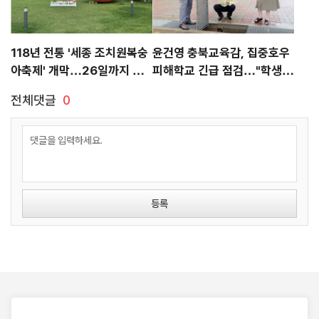
118년 전통 '세종 조치원복숭
윤건영 충북교육감, 집중호우
아축제' 개막…26일까지 풍
피해학교 긴급 점검…"학생
성한 즐길거리
안전 확보 총력"
전체댓글
0
등록