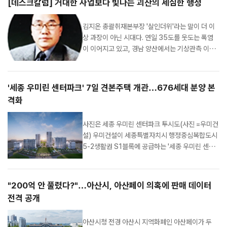
[데스크칼럼] 거대한 사업보다 빛나는 괴산의 세심한 행정
제: 시민의 삶! 내 상처 다루듯)'를 주제로 특강을 진
행했다. 조 시장은 "중국 고사...
김지온 총괄취재본부장 '살인더위'라는 말이 더 이
상 과장이 아닌 시대다. 연일 35도를 웃도는 폭염
이 이어지고 있고, 경남 양산에서는 기상관측 이래
최고 수준인 42도까지 치솟으며 기록적인 무더위
를 보였다. 이제 우리나라의 여름도 아프리카나 유
럽 못지않은 극한의 폭염이 일상이 되고 있다. 폭염
'세종 우미린 센터파크' 7일 견본주택 개관…676세대 분양 본
은 더 이상 계절적 불편이 아니라 주민의 건강과 생
격화
명을 위협하는 재난이다. 이러...
사진은 세종 우미린 센터파크 투시도(사진 =우미건
설) 우미건설이 세종특별자치시 행정중심복합도시
5-2생활권 S1블록에 공급하는 '세종 우미린 센터
파크'의 견본주택을 8월 7일 개관하고 본격적인 분
양 일정에 돌입한다. 청약은 8월 10일 특별공급을
시작으로 11일 일반공급 1순위, 12일 2순위 순으
"200억 안 풀렸다?"…아산시, 아산페이 의혹에 판매 데이터
로 진행된다. 당첨자는 8월 19일 발표되며, 정당계
전격 공개
약은 8월 31일부터 9월 3일까지 나흘간 진행된
다...
아산시청 전경 아산시 지역화폐인 아산페이가 두