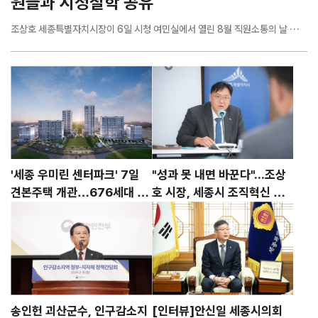
원들과 시정철학 공유
조상호 세종특별자치시장이 6일 시청 여민실에서 열린 8월 직원소통의 날 행사
에서 민선 5기 시정 철학인 '시민여상(視民如傷)'의 의미를 직원들과 공유하며
시민 중심 행정을 거듭 강조했다. 이날 행사에는 직원 300여 명이 참석했으며,
서한순 전 인사혁신처 인재채용국장이 '세종의 눈이 답이다(부제: 시민의 삶! 내
상처 다루듯)'를 주제로 특강을 진행했다. 조 시장은 "중국 고사에는 백성의 생업
기반을 마련한다는 '제민지산(制民之産)'과 백성을 자신의 상처처럼 돌본다는
'시민여상(視民如傷)'이라는 말이 있다"며 "오늘 특강을 통해 시민여상의 자세
가 왜 중요한지 함께 생각해 보는 시간이 되길 바란다"고 말했다. 이어 "8월은 국
회와 청와대를 직접 찾아 행정수도특별법 제정과 행정수도 완성을 위해 총력을
기울이는 중요한 시기가 될 것"이라며 "직원 여러분도 시민을 최우선으로 생각
'세종 우미린 센터파크' 7일
"성과 못 내면 바꾼다"...조상
하고 시민의 입장에서 업무를 추진해 달라"고 당부했다. 강연에 나선 서한순 전
견본주택 개관…676세대 분
호 시장, 세종시 조직혁신 칼
국장은 "공직의 책임은 더 많이 보고, 더 많이 듣는 것에서 시작된다"며 "우리가
양 본격화
빼들었다
미처 보지 못한 어려움을...
송인헌 괴산군수, 인구감소지
[인터뷰]안신일 세종시의회