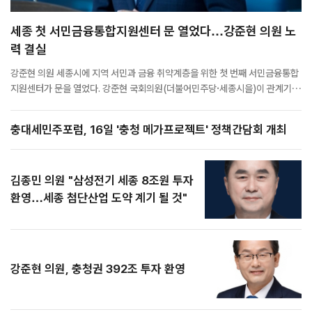
세종 첫 서민금융통합지원센터 문 열었다…강준현 의원 노
력 결실
강준현 의원 세종시에 지역 서민과 금융 취약계층을 위한 첫 번째 서민금융통합
지원센터가 문을 열었다. 강준현 국회의원(더불어민주당·세종시을)이 관계기
관과 지속적인 협의를 통해 설치를 이끌어낸 세종 서민금융통합지원센터가 20
일 개소식을 갖고 본격적인 운영에 들어갔다. 세종시에 서민금융 상담 전문기관
충대세민주포럼, 16일 '충청 메가프로젝트' 정책간담회 개최
이 설치된 것은 이번이 처음이다. 지난해 12월 한국산업은행 세종지점...
김종민 의원 "삼성전기 세종 8조원 투자
환영…세종 첨단산업 도약 계기 될 것"
강준현 의원, 충청권 392조 투자 환영