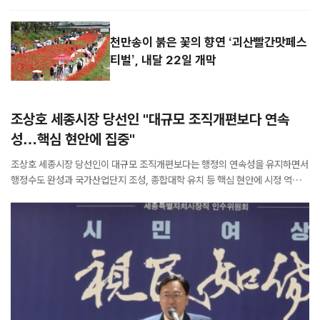
산업안전보건교육원에서 실시한 ‘2025년 산업안전보건 계약학과 성과평가’에
서 최고 등급인 ‘매우 우수’를 획득했다. 이번 평가는 산업안전보건 계약학과를
운영하는 대학을 대상으로 진행됐으며, 운영위원회의 대면 평가...
천만송이 붉은 꽃의 향연 ‘괴산빨간맛페스
티벌’, 내달 22일 개막
조상호 세종시장 당선인 "대규모 조직개편보다 연속
성…핵심 현안에 집중"
조상호 세종시장 당선인이 대규모 조직개편보다는 행정의 연속성을 유지하면서
행정수도 완성과 국가산업단지 조성, 종합대학 유치 등 핵심 현안에 시정 역량을
집중하겠다는 구상을 밝혔다. 사진설명:조상호 세종시장 당선인이 10일 인수위
브리핑실에서 기자회견을 하고있는 모습(사진=경충일보) 조상호 당선인은 10
일 열린 시장직 인수위원회 출범 기자회견에서 조직개편 방향을 묻는 질문에
"현...