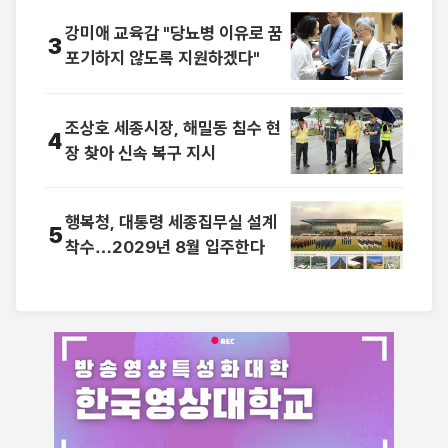
강미애 교육감 "당뇨병 이유로 꿈
3
포기하지 않도록 지원하겠다"
조상호 세종시장, 해밀동 침수 현
4
장 찾아 신속 복구 지시
행복청, 대통령 세종집무실 설계
5
착수…2029년 8월 입주한다