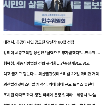
대전시, 공공디자인 공모전 당선작 60점 선정
강미애 세종교육감 당선인 "실력으로 평가받겠다"…인수위 출
범·교육혁신 청사진 발표
행복청, 세종지방법원 건립 본격화…건축설계공모 공고
먹고 즐기고 걷는다… 괴산빨간맛페스티벌 22일 화려한 개막
괴산빨간맛페스티벌 개막식, 역대 최대 규모 드론쇼 펼친다
조치원 아파트 화재·정전 피해에 온정 잇따라…세종시 ‘나눔 릴
레이’