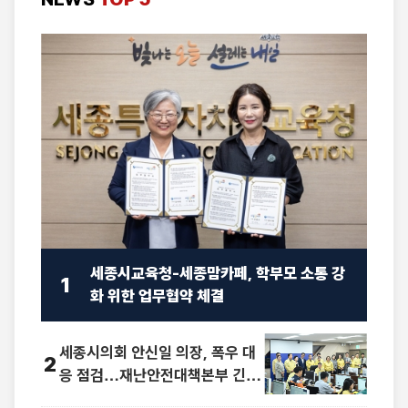
세종시교육청-세종맘카페, 학부모 소통 강
1
화 위한 업무협약 체결
세종시의회 안신일 의장, 폭우 대
2
응 점검…재난안전대책본부 긴급
방문