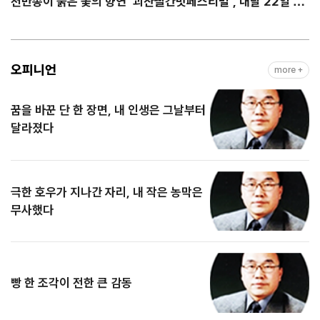
천만송이 붉은 꽃의 향연 ‘괴산빨간맛페스티벌’, 내달 22일 개
막
오피니언
more +
꿈을 바꾼 단 한 장면, 내 인생은 그날부터
달라졌다
극한 호우가 지나간 자리, 내 작은 농막은
무사했다
빵 한 조각이 전한 큰 감동