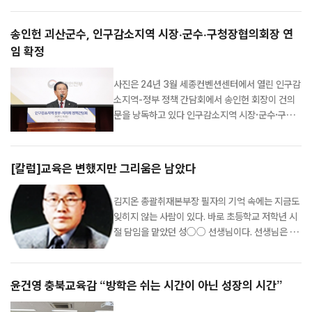
하다 열사병으로 숨지는 안타까운 사례도 이어지고
있다. 이제 폭염은 단순한 계절 현상이 아니라 국민
송인헌 괴산군수, 인구감소지역 시장·군수·구청장협의회장 연
의 생명과 안전을 위협하는 재난이다. 그 어느 때보
임 확정
다 폭염에 대한 경각심을 갖고 철저히 대비해야 할
때다. ...
사진은 24년 3월 세종컨벤션센터에서 열린 인구감
소지역-정부 정책 간담회에서 송인헌 회장이 건의
문을 낭독하고 있다 인구감소지역 시장·군수·구청
장협의회는 제3기 협의회장 연임 안건에 대한 서면
의결 결과, 현 협의회장인 송인헌 괴산군수의 연임
을 최종 확정했다고 3일 밝혔다. 제3기 협의회장
[칼럼]교육은 변했지만 그리움은 남았다
임기는 2026년 7월 1일부터 2028년 6월 30일
까지 2년이다. 이번 연임은 민선 9기 출범 전후 행...
김지온 총괄취재본부장 필자의 기억 속에는 지금도
잊히지 않는 사람이 있다. 바로 초등학교 저학년 시
절 담임을 맡았던 성○○ 선생님이다. 선생님은 공
부도 열정적으로 가르치셨지만, 무엇보다 아이들에
게 옛날이야기를 들려주는 데 뛰어난 재주가 있었
다. 호랑이와 사자 이야기, 귀신 이야기 등을 자주
윤건영 충북교육감 “방학은 쉬는 시간이 아닌 성장의 시간”
들려주셨는데, 아이들은 숨소리조차 죽인 채 긴장
하며 선생님의 이야기에 빠져들곤 했다. ...