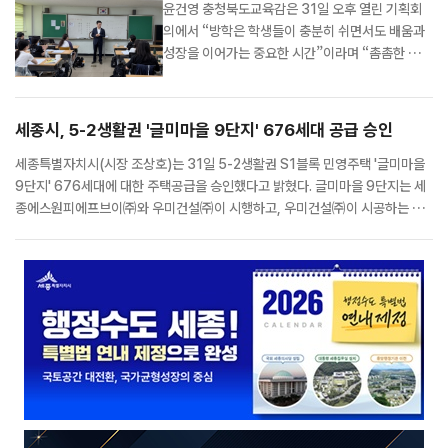
윤건영 충청북도교육감은 31일 오후 열린 기획회
의에서 “방학은 학생들이 충분히 쉬면서도 배움과
성장을 이어가는 중요한 시간”이라며 “촘촘한 돌
봄, 방학 중 학력 향상 프로그램, 맞춤형 진로·진학
지원을 통해 학생 한 명 한 명의 성장을 세심하게 뒷
받침해 달라”고 당부했다. 윤 교육감은 이날 회의에
세종시, 5-2생활권 '글미마을 9단지' 676세대 공급 승인
서 방학 중 학생 지원 방향으로 돌봄 공백 해소, 학
력 향상 지원, 진로 설계 역량 강화를 강조했다...
세종특별자치시(시장 조상호)는 31일 5-2생활권 S1블록 민영주택 '글미마을
9단지' 676세대에 대한 주택공급을 승인했다고 밝혔다. 글미마을 9단지는 세
종에스원피에프브이㈜와 우미건설㈜이 시행하고, 우미건설㈜이 시공하는 민
영 아파트다. 전용면적은 45㎡, 59㎡, 84㎡로 구성된다. 공급 물량은 총 67
6세대로, 특별공급 436세대와 일반공급 240세대다. 특별공급은 기관추천을
비롯해 다자...