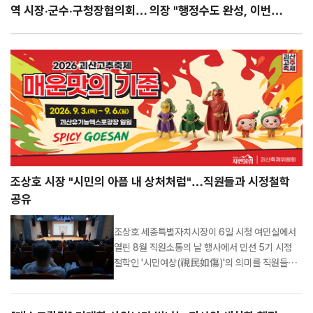
역 시장·군수·구청장협의회장
의장 "행정수도 완성, 이번엔
연임 확정
반드시 마침표 찍겠다"
조상호 시장 "시민의 아픔 내 상처처럼"…직원들과 시정철학
공유
조상호 세종특별자치시장이 6일 시청 여민실에서
열린 8월 직원소통의 날 행사에서 민선 5기 시정
철학인 '시민여상(視民如傷)'의 의미를 직원들과
공유하며 시민 중심 행정을 거듭 강조했다. 이날 행
사에는 직원 300여 명이 참석했으며, 서한순 전 인
사혁신처 인재채용국장이 '세종의 눈이 답이다(부