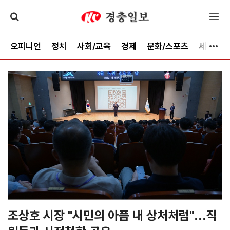
오피니언
정치
사회/교육
경제
문화/스포츠
세종
조상호 시장 "시민의 아픔 내 상처처럼"…직