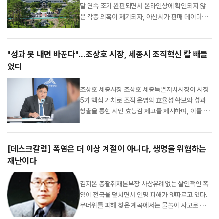
달 연속 조기 완판되면서 온라인상에 확인되지 않
은 각종 의혹이 제기되자, 아산시가 판매 데이터와
운영 현황을 공개하며 사실관계를 설명했다. 시에
따르면 8월 발행한 모바일 아산페이 200억 원은
발행 첫날인 지난 1일 오전 10시 30분 모두 판매됐
"성과 못 내면 바꾼다"...조상호 시장, 세종시 조직혁신 칼 빼들
다. 지류 아산페이 역시 발행액 5억 원이 4일까지
었다
모두 소진되면서 8월 발행 물량 205억 원이 사실
상 완...
조상호 세종시장 조상호 세종특별자치시장이 시정
5기 핵심 가치로 조직 운영의 효율성 확보와 성과
창출을 통한 시민 효능감 제고를 제시하며, 이를 위
한 예산·조직·인사 전반의 강도 높은 시정 혁신을
주문했다. 조 시장은 4일 시청 대회의실에서 열린
확대간부회의에서 기획조정실 내 재정혁신 전담조
[데스크칼럼] 폭염은 더 이상 계절이 아니다, 생명을 위협하는
직(TF)의 운영 방향을 설명하고, 본청과 산하 공공
재난이다
기관에 대한 정밀 진단을 추진할 것을 지시...
김지온 총괄취재본부장 사상유례없는 살인적인 폭
염이 전국을 덮치면서 인명 피해가 잇따르고 있다.
무더위를 피해 찾은 계곡에서는 물놀이 사고로 소
중한 생명을 잃는 일이 발생하고, 한낮 야외를 배회